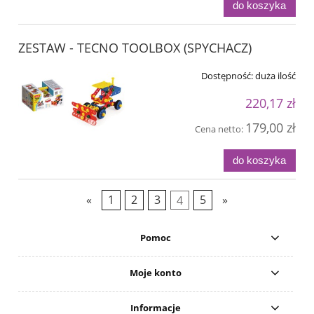
do koszyka
ZESTAW - TECNO TOOLBOX (SPYCHACZ)
Dostępność:
duża ilość
220,17 zł
179,00 zł
Cena netto:
do koszyka
«
1
2
3
4
5
»
Pomoc
Moje konto
Informacje